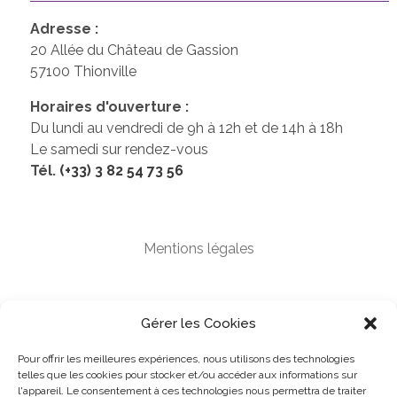
Adresse :
20 Allée du Château de Gassion
57100 Thionville
Horaires d'ouverture :
Du lundi au vendredi de 9h à 12h et de 14h à 18h
Le samedi sur rendez-vous
Tél.
(+33) 3 82 54 73 56
Mentions légales
Protection des données personnelles
Gérer les Cookies
Pour offrir les meilleures expériences, nous utilisons des technologies
Designed by
pushthebrand.com
- Developed by
telles que les cookies pour stocker et/ou accéder aux informations sur
l'appareil.
Le consentement à ces technologies nous permettra de traiter